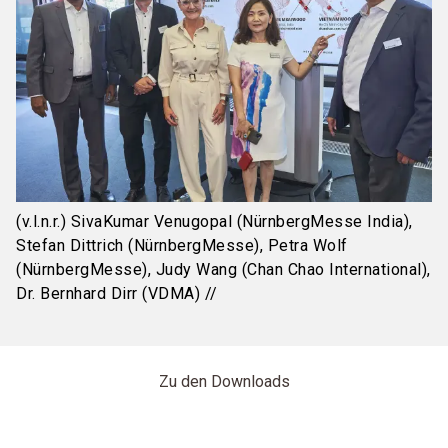
(v.l.n.r.) SivaKumar Venugopal (NürnbergMesse India),
Stefan Dittrich (NürnbergMesse), Petra Wolf
(NürnbergMesse), Judy Wang (Chan Chao International),
Dr. Bernhard Dirr (VDMA) //
Zu den Downloads