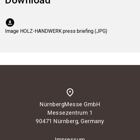
download_for_offline
Image HOLZ-HANDWERK press briefing (JPG)
place
NürnbergMesse GmbH
Messezentrum 1
90471 Nürnberg, Germany
Impressum