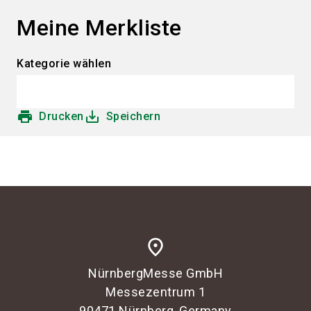
language
Informationen für Aussteller
DE
Meine Merkliste
search
Kategorie wählen
print
save_alt
Drucken
Speichern
place
NürnbergMesse GmbH
Messezentrum 1
90471 Nürnberg, Germany