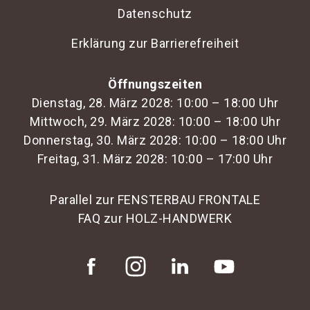
Datenschutz
Ja, alle gebuchten Einfahrtsslots können auch
wieder storniert werden. Bitte beachten Sie aber,
Erklärung zur Barrierefreiheit
dass bei kurzfristigen Stornierungen ab 3 Tage
vor dem Datum des gebuchten Einfahrtsslots
Öffnungszeiten
Stornierungsgebühren anfallen und der gezahlte
Dienstag, 28. März 2028: 10:00 – 18:00 Uhr
Betrag nicht bzw. nur zum Teil rückerstattet wird.
Mittwoch, 29. März 2028: 10:00 – 18:00 Uhr
Donnerstag, 30. März 2028: 10:00 – 18:00 Uhr
Freitag, 31. März 2028: 10:00 – 17:00 Uhr
Bei der Buchung der Kategorie 4 (>10m) ist die
Buchung eines Staplers obligatorisch. Warum
Parallel zur FENSTERBAU FRONTALE
ist das so und wie kann ich den Stapler
FAQ zur HOLZ-HANDWERK
entfernen, wenn er nicht benötigt wird?
Externe Speditionsleistungen sind nicht
zugelassen und eine Buchung über die
Messespeditionen obligatorisch. Benötigen Sie