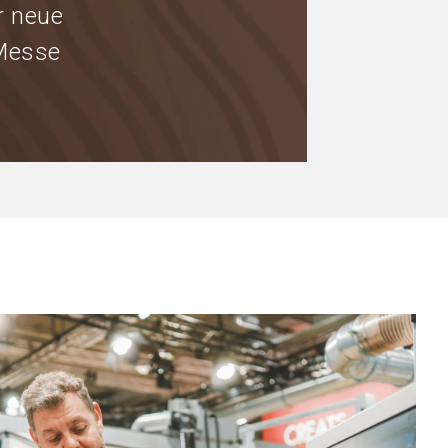
r neue
 Messe