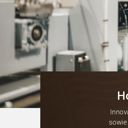
H
Innov
sowie