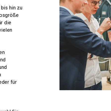
bis hin zu
Losgröße
r die
vielen
den
und
und
m
eder für