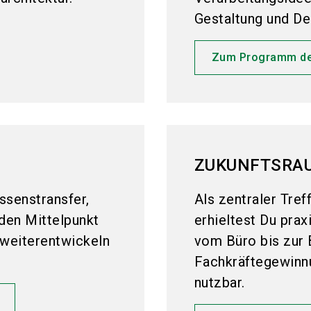
Gestaltung und De
Zum Programm de
ZUKUNFTSRA
issenstransfer,
Als zentraler Tref
 den Mittelpunkt
erhieltest Du prax
, weiterentwickeln
vom Büro bis zur 
Fachkräftegewinnu
nutzbar.