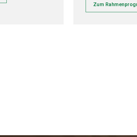
Zum Rahmenprog
d Highlights gibt es auf 
Kanälen
book
YouTube
Instagram
Linke