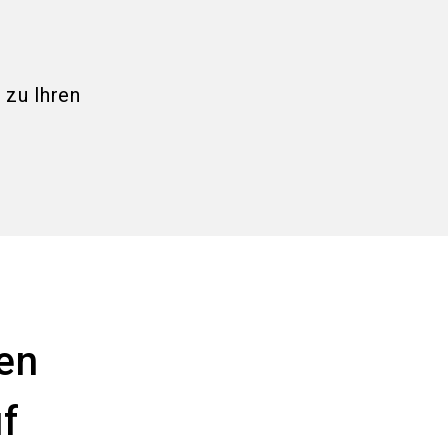
 zu Ihren
ien
uf