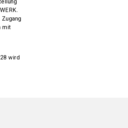
tellung
DWERK.
n Zugang
 mit
28 wird