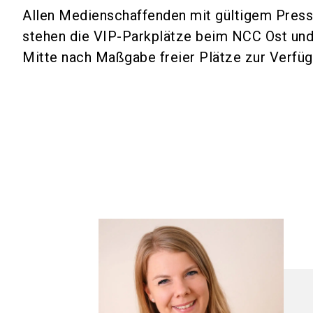
(ge-)werbliche Yo
Allen Medienschaffenden mit gültigem Press
Personen, die eine
Blogs mit Verkauf
stehen die VIP-Parkplätze beim NCC Ost un
Personen, die auss
Der Messeveranstalte
Mitte nach Maßgabe freier Plätze zur Verfüg
Hier können Sie
die 
journalistischen Tät
herunterladen
.
Legitimationen sollt
Der Messeveranstalter
Personaldokumentes m
Ein Recht auf Akkredi
Gegebenenfalls macht
Fällen ist die Hauso
09. Februar 2018