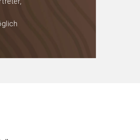
treter,
glich