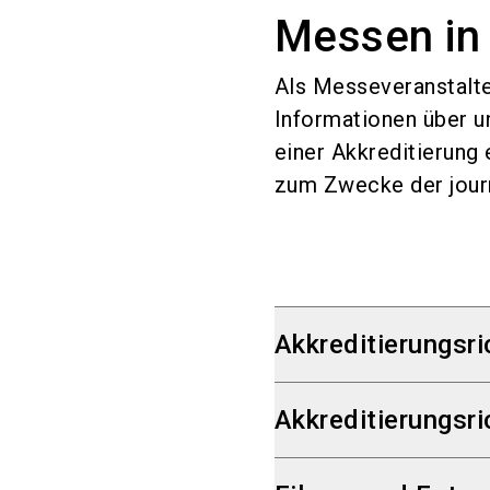
Messen in
Als Messeveranstalte
Informationen über u
einer Akkreditierung 
zum Zwecke der journ
Akkreditierungsri
Eine Medien-Akkredit
Akkreditierungsri
journalistische (auch
Messethema) folgend
Blogger / YouTuber