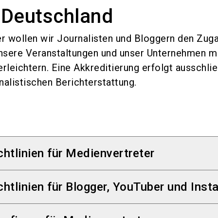
 Deutschland
r wollen wir Journalisten und Bloggern den Zug
nsere Veranstaltungen und unser Unternehmen mi
erleichtern. Eine Akkreditierung erfolgt ausschlie
alistischen Berichterstattung.
chtlinien für Medienvertreter
ierung können Personen aus dem In- oder Ausland
chtlinien für Blogger, YouTuber und Ins
 fotojournalistische) Tätigkeit (mit Bezug zum je
ermaßen nachweisen können, erhalten:
 / Instagrammer können nach Prüfung durch d