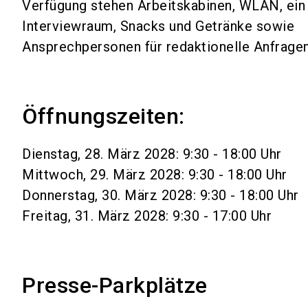
Verfügung stehen Arbeitskabinen, WLAN, ein
Journalistenverba
akkreditiert, die
Filmenden/Fotografie
Interviewraum, Snacks und Getränke sowie
veröffentlicht habe
Wir weisen darauf hin
Messe einen aktuelle
Ansprechpersonen für redaktionelle Anfragen
Das Blogger-Akkre
Grundlage für eine Ak
Haftpflichtversicher
wahrheitsgemäß un
Nachweise zur Überpr
verlangen.
Der Blogger, YouT
anzufordern.
Öffnungszeiten:
Impressions, Uniqu
09. Februar 2018
halben Jahr nachwe
Die Legitimationen s
Hier können Sie die
a
Dienstag, 28. März 2028: 9:30 - 18:00 Uhr
ein Screenshot die
Messeveranstalter beh
Medienvertreter als 
Mittwoch, 29. März 2028: 9:30 - 18:00 Uhr
Personaldokumentes mi
Donnerstag, 30. März 2028: 9:30 - 18:00 Uhr
Gegebenenfalls mach
Grundsätzlich nicht a
Freitag, 31. März 2028: 9:30 - 17:00 Uhr
Produkttester
Folgende Personengru
gewerbliche Blogs
Personen ohne jour
PR-Blogs
Presse-Parkplätze
Anzeigenleiter od
Corporate Blogs
Deutsche mit Wohn