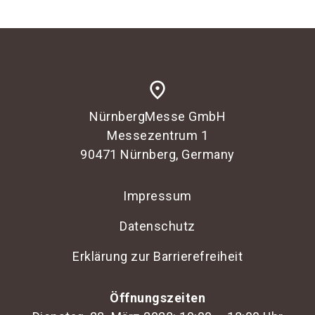
language
Informationen für Aussteller
DE
search
place
NürnbergMesse GmbH
Messezentrum 1
90471 Nürnberg, Germany
Impressum
Datenschutz
Erklärung zur Barrierefreiheit
Öffnungszeiten