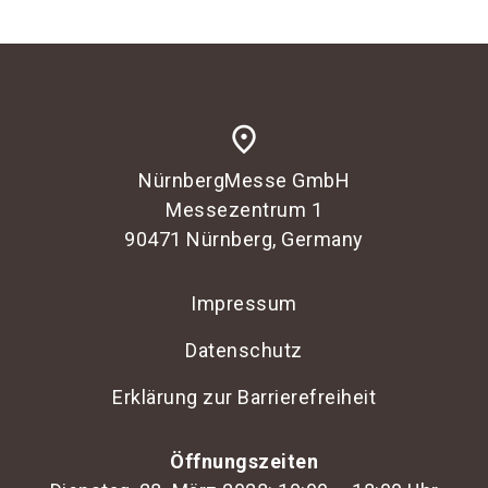
language
Informationen für Aussteller
DE
search
place
NürnbergMesse GmbH
Messezentrum 1
90471 Nürnberg, Germany
Impressum
Datenschutz
Erklärung zur Barrierefreiheit
Öffnungszeiten