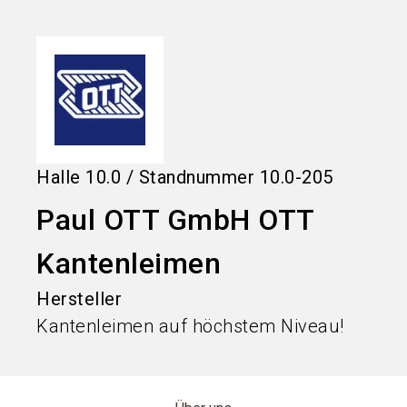
language
Informationen für Aussteller
DE
search
Halle
10.0
/
Standnummer
10.0-205
Paul OTT GmbH OTT
Kantenleimen
Hersteller
Kantenleimen auf höchstem Niveau!