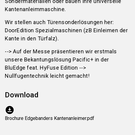
Sondermaterialien oder bauen Ihre universelle
Kantenanleimmaschine.
Wir stellen auch Türensonderlösungen her:
DoorEdition Spezialmaschinen (zB Einleimen der
Kante in den Türfalz).
--> Auf der Messe präsentieren wir erstmals
unsere Bekantungslösung Pacific+ in der
BluEdge feat. HyFuse Edition -->
Nullfugentechnik leicht gemacht!
Download
download_for_offline
Brochure Edgebanders Kantenanleimer.pdf