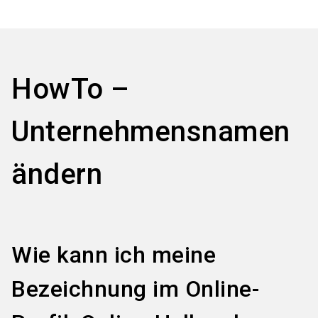
language
Informationen für Aussteller
DE
search
HowTo –
Unternehmensnamen
ändern
Wie kann ich meine
Bezeichnung im Online-