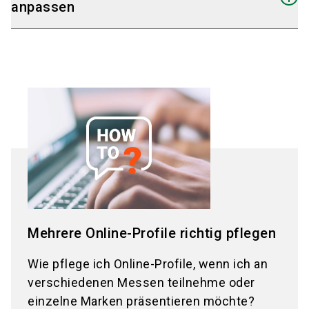
"Unternehmensprofile".
anpassen
Wählen Sie das Unternehmensprofil aus
, das
Sie bearbeiten möchten.
Wechseln Sie in den Reiter
"Unternehmensdaten".
Bearbeiten Sie das Feld:
"Unternehmensname/Marke
– Ihre
Bezeichnung im Online-Profil, Hallenplan,
Messebegleiter und TicketCenter"
Klicken Sie auf "Speichern"
, um die Änderung
zu übernehmen.
Mehrere Online-Profile richtig pflegen
Wie pflege ich Online-Profile, wenn ich an
verschiedenen Messen teilnehme oder
einzelne Marken präsentieren möchte?