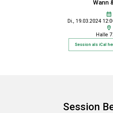
Wann 
calendar_month
Di., 19.03.2024 12:0
location_on
Halle 7
Session als iCal h
Session B