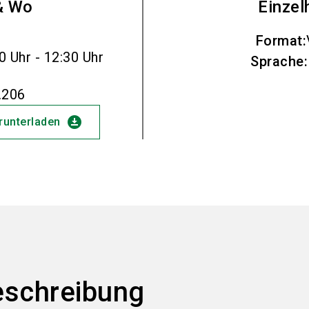
& Wo
Einzel
Format
:
0 Uhr - 12:30 Uhr
Sprache
:
.206
download_for_offline
erunterladen
eschreibung