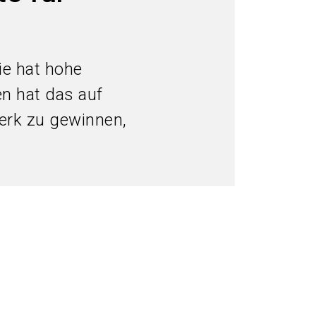
language
Informationen für Aussteller
DE
search
ie hat hohe
n hat das auf
erk zu gewinnen,