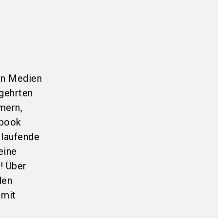
len Medien
egehrten
mern,
ebook
 laufende
eine
! Über
len
 mit