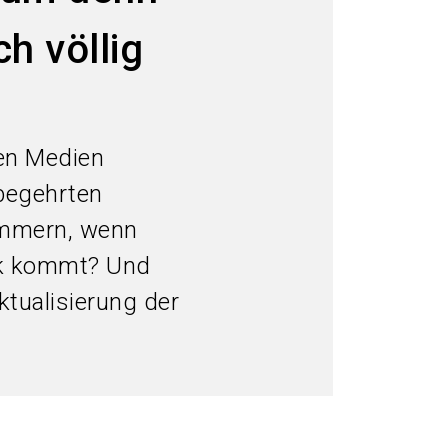
language
Informationen für Aussteller
DE
h völlig
search
len Medien
 begehrten
ümmern, wenn
ok kommt? Und
ktualisierung der