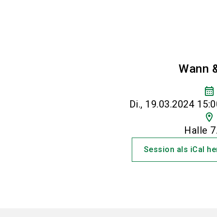
Wann 
calendar_month
Di., 19.03.2024 15:0
location_on
Halle 7
Session als iCal h