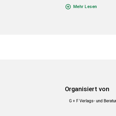
add_circle_outline
Mehr Lesen
Organisiert von
G + F Verlags- und Bera