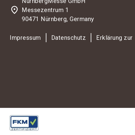
NürnbergMesse GmbH
place
Messezentrum 1
90471 Nürnberg, Germany
Impressum
Datenschutz
Erklärung zur 