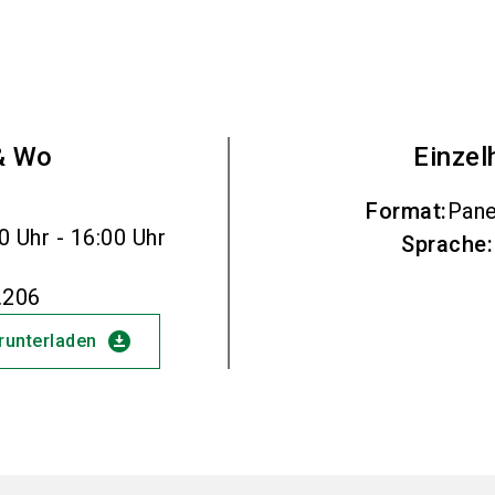
& Wo
Einzel
Format
:
Pane
0 Uhr - 16:00 Uhr
Sprache
:
.206
download_for_offline
erunterladen