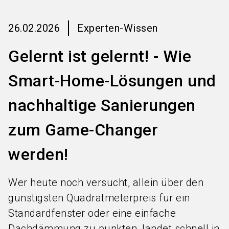
language
Informationen für Aussteller
DE
26.02.2026
Experten-Wissen
search
Gelernt ist gelernt! - Wie
Smart-Home-Lösungen und
nachhaltige Sanierungen
zum Game-Changer
werden!
Wer heute noch versucht, allein über den
günstigsten Quadratmeterpreis für ein
Standardfenster oder eine einfache
Dachdämmung zu punkten, landet schnell in