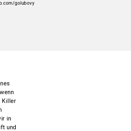
to.com/golubovy
ines
 wenn
Killer
m
r in
ft und