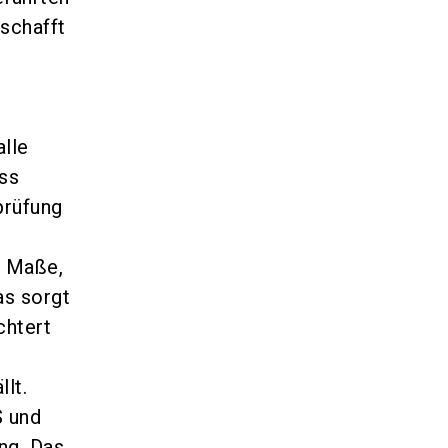
schafft
alle
ss
prüfung
t Maße,
as sorgt
chtert
lt.
S und
ng. Das