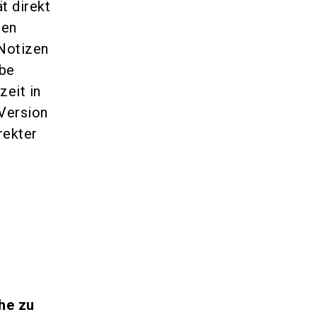
t direkt
len
 Notizen
rbe
zeit in
Version
rekter
he zu