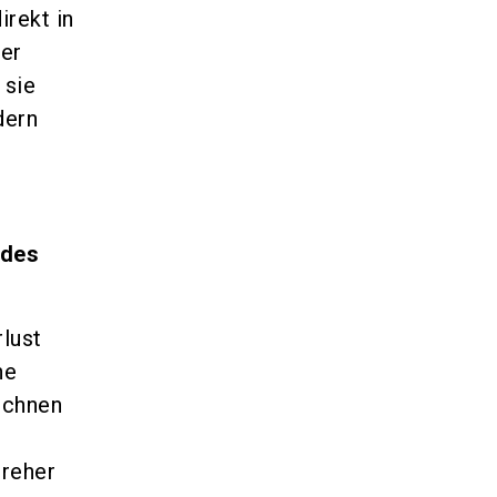
irekt in
der
 sie
dern
 des
rlust
he
echnen
dreher