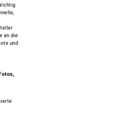
Wichtig
nelle,
teller
e an die
bote und
Fotos,
g
ierte