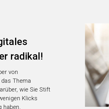
itales
r radikal!
ber von
n das Thema
rüber, wie Sie Stift
wenigen Klicks
ng haben.