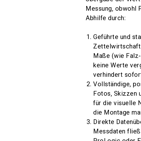
Messung, obwohl Pr
Abhilfe durch:
Geführte und sta
Zettelwirtschaft 
Maße (wie Falz-
keine Werte ver
verhindert sofor
Vollständige, p
Fotos, Skizzen u
für die visuelle
die Montage ma
Direkte Datenübe
Messdaten fließe
ProLogic oder Ex