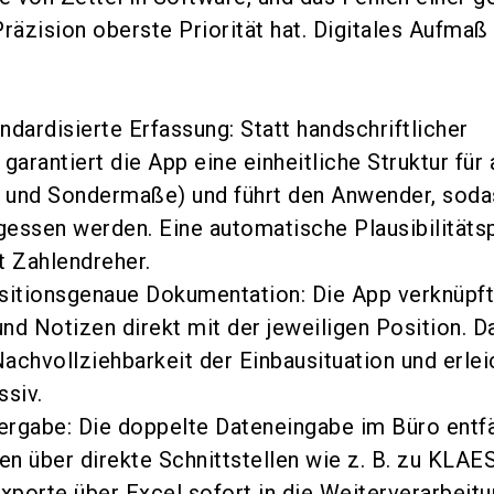
äzision oberste Priorität hat. Digitales Aufmaß 
ndardisierte Erfassung: Statt handschriftlicher
garantiert die App eine einheitliche Struktur für 
 und Sondermaße) und führt den Anwender, soda
gessen werden. Eine automatische Plausibilitäts
t Zahlendreher.
ositionsgenaue Dokumentation: Die App verknüpf
nd Notizen direkt mit der jeweiligen Position. D
 Nachvollziehbarkeit der Einbausituation und erlei
ssiv.
rgabe: Die doppelte Dateneingabe im Büro entfäl
n über direkte Schnittstellen wie z. B. zu KLAE
porte über Excel sofort in die Weiterverarbeitu