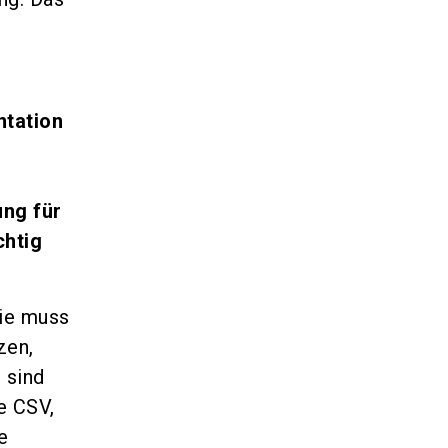
ntation
ung für
chtig
ie muss
zen,
 sind
e CSV,
e