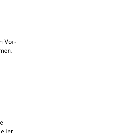
m Vor-
men.
n
ie
eller