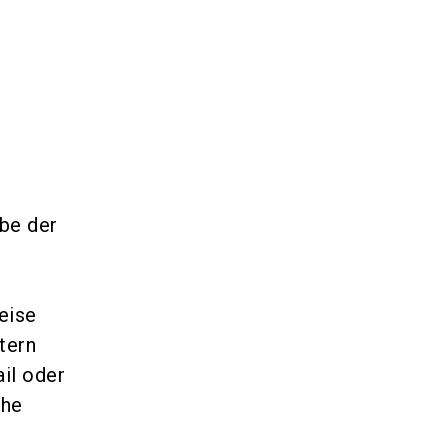
be der
eise
tern
il oder
che