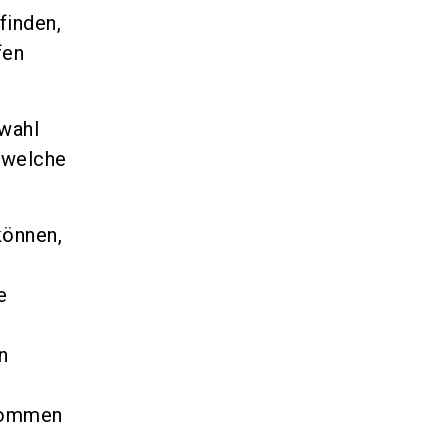
finden,
fen
wahl
 welche
können,
e
n
enommen