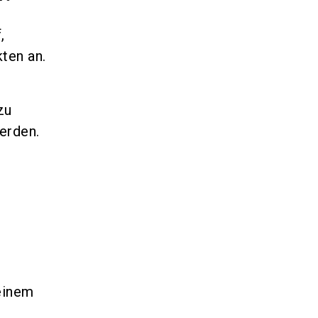
,
ten an.
zu
erden.
einem