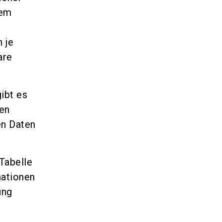
dem
 je
are
ibt es
ten
en Daten
Tabelle
mationen
ung