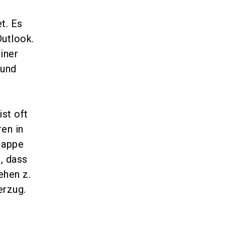
t. Es
utlook.
iner
 und
st oft
en in
Mappe
, dass
ehen z.
erzug.