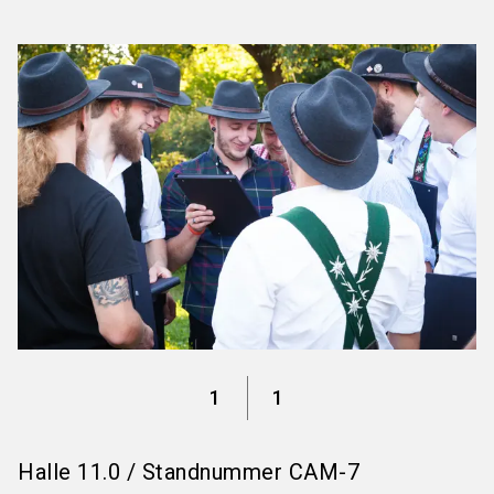
language
Informationen für Aussteller
DE
search
1
1
Halle
11.0
/
Standnummer
CAM-7