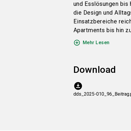
und Esslösungen bis 
die Design und Allta
Einsatzbereiche rei
Apartments bis hin zu
add_circle_outline
Mehr Lesen
Download
download_for_offline
dds_2025-010_96_Beitrag.