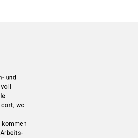
n- und
voll
le
 dort, wo
nd kommen
Arbeits-