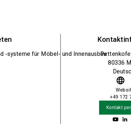
eten
Kontaktin
nd -systeme für Möbel- und Innenausbau
Pettenkofe
80336
M
Deutsc
language
Websi
+49 172 
Kontakt per