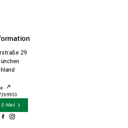
formation
rstraße 29
ünchen
hland
te
7269953
 E-Mail