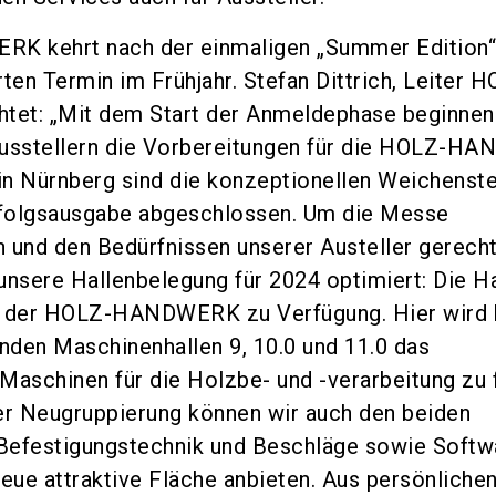
K kehrt nach der einmaligen „Summer Edition“
en Termin im Frühjahr. Stefan Dittrich, Leiter 
et: „Mit dem Start der Anmeldephase beginnen
Ausstellern die Vorbereitungen für die HOLZ-
 in Nürnberg sind die konzeptionellen Weichenst
Erfolgsausgabe abgeschlossen. Um die Messe
 und den Bedürfnissen unserer Austeller gerech
unsere Hallenbelegung für 2024 optimiert: Die Ha
t der HOLZ-HANDWERK zu Verfügung. Hier wird 
den Maschinenhallen 9, 10.0 und 11.0 das
aschinen für die Holzbe- und -verarbeitung zu 
er Neugruppierung können wir auch den beiden
Befestigungstechnik und Beschläge sowie Softw
neue attraktive Fläche anbieten. Aus persönliche