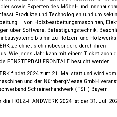
dler sowie Experten des Möbel- und Innenausba
mfasst Produkte und Technologien rund um seku
beitung – von Holzbearbeitungsmaschinen, Elek
en über Software, Befestigungstechnik, Beschl
inbausysteme bis hin zu Hölzern und Holzwerkst
K zeichnet sich insbesondere durch ihren
aus. Wie jedes Jahr kann mit einem Ticket auch d
dende FENSTERBAU FRONTALE besucht werden.
K findet 2024 zum 21. Mal statt und wird vo
aschinen und der NürnbergMesse GmbH veranst
Fachverband Schreinerhandwerk (FSH) Bayern.
r die HOLZ-HANDWERK 2024 ist der 31. Juli 202