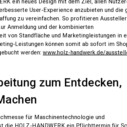
 ein neues Design mit dem Ziel, allen Nutze
erbesserte User-Experience anzubieten und die 
ffung zu vereinfachen. So profitieren Ausstelle
zur Anmeldung und der kombinierten
it von Standfläche und Marketingleistungen in 
eting-Leistungen können somit ab sofort im Sho
 gebucht werden:
www.holz-handwerk.de/ausstell
beitung zum Entdecken,
 Machen
achmesse für Maschinentechnologie und
st die HOLZ-HANDWERK ein Pflichttermin für Sc