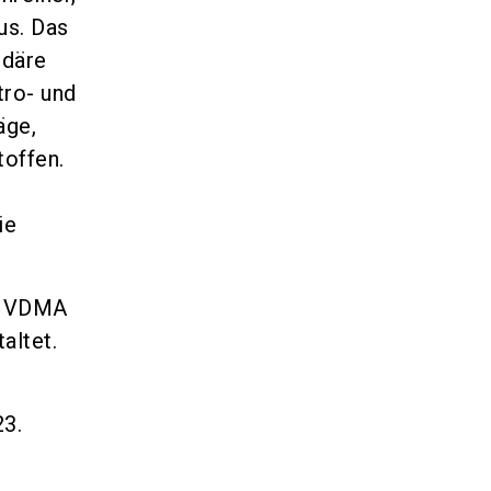
us. Das
ndäre
tro- und
äge,
offen.
ie
m VDMA
altet.
3.