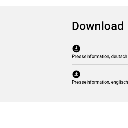
Download
download_for_offline
Presseinformation, deutsch
download_for_offline
Presseinformation, englisc