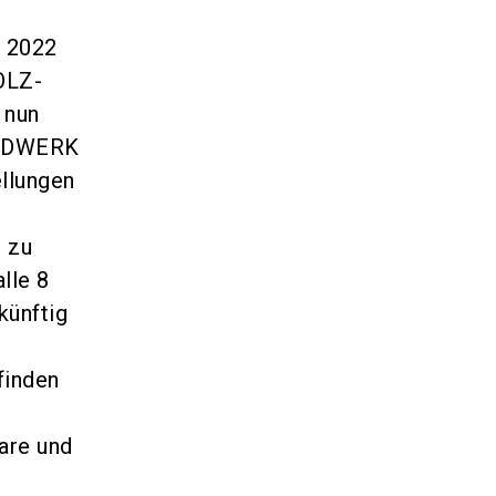
 2022
HOLZ-
 nun
HANDWERK
ellungen
t zu
lle 8
künftig
finden
are und
n