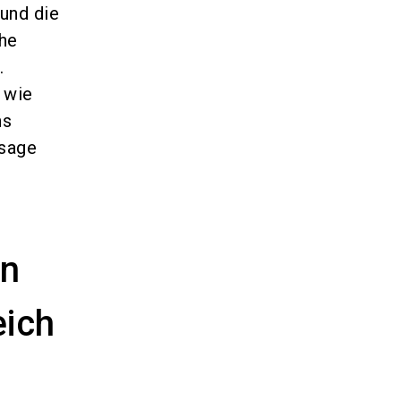
und die
he
.
 wie
ns
usage
en
eich