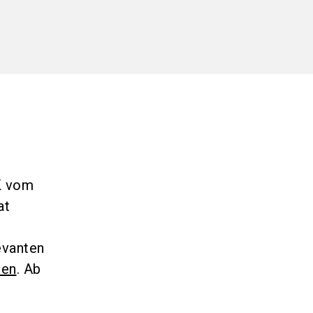
K vom
at
evanten
len
. Ab