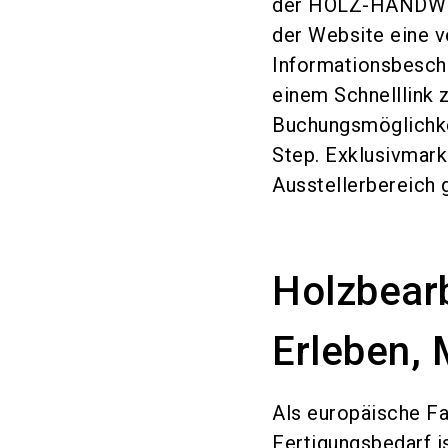
der HOLZ-HANDWERK
der Website eine v
Informationsbescha
einem Schnelllink 
Buchungsmöglichke
Step. Exklusivmark
Ausstellerbereich
Holzbear
Erleben,
Als europäische F
Fertigungsbedarf i