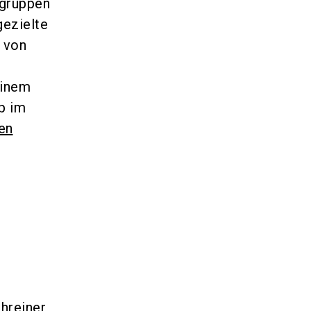
rgruppen
gezielte
r von
einem
p im
en
hreiner,