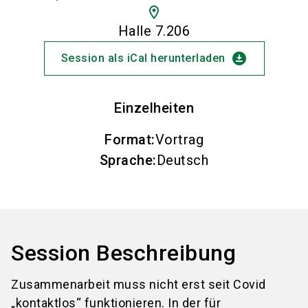
location_on
Halle 7.206
download_for_offline
Session als iCal herunterladen
Einzelheiten
Format
:
Vortrag
Sprache
:
Deutsch
Session Beschreibung
Zusammenarbeit muss nicht erst seit Covid
„kontaktlos“ funktionieren. In der für