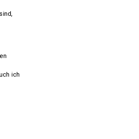
sind,
gen
uch ich