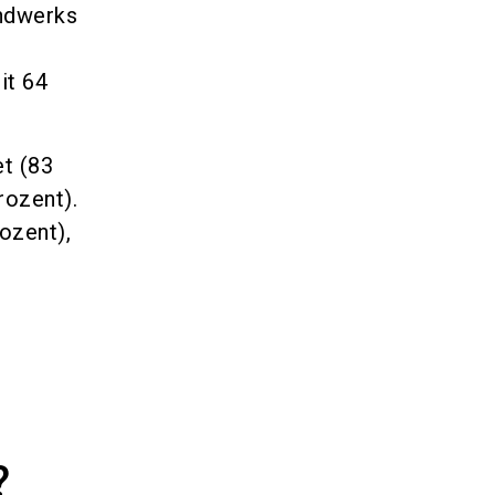
ndwerks
it 64
.
t (83
rozent).
ozent),
?