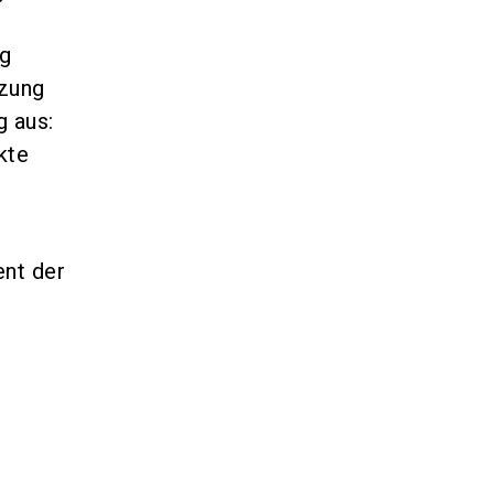
ng
tzung
g aus:
kte
ent der