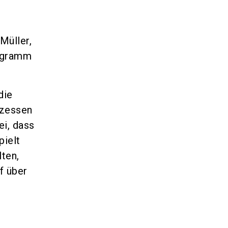
Müller,
rogramm
die
ozessen
ei, dass
pielt
lten,
f über