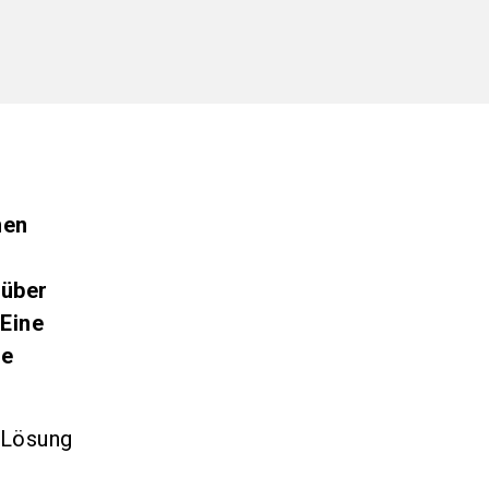
nen
 über
 Eine
ie
-Lösung