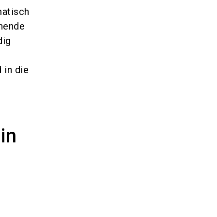
matisch
ehende
dig
 in die
in