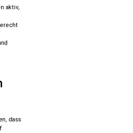
n aktiv,
erecht
und
m
en, dass
f