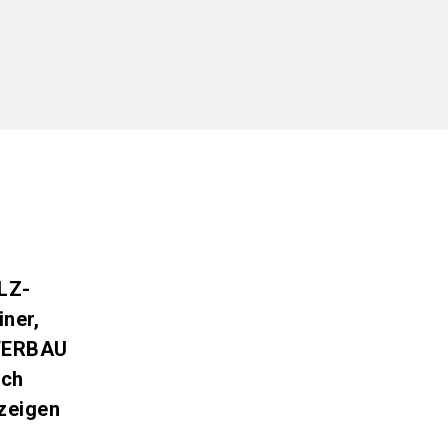
OLZ-
ner,
STERBAU
ich
zeigen