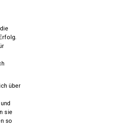
r
die
rfolg.
ür
ch
ich über
 und
n sie
en so