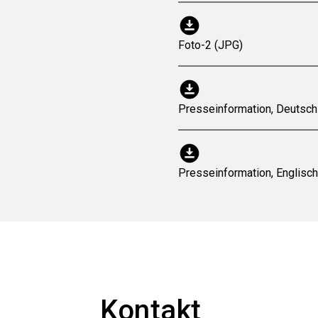
download_for_offline
Foto-2 (JPG)
download_for_offline
Presseinformation, Deutsch
download_for_offline
Presseinformation, Englisc
Kontakt