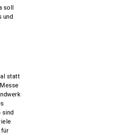
 soll
s und
l statt
gMesse
handwerk
es
sind
iele
 für