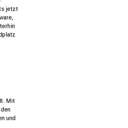
-
s jetzt
ware,
terhin
dplatz
t. Mit
 den
en und