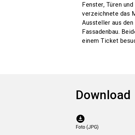
Fenster, Türen und
verzeichnete das 
Aussteller aus den
Fassadenbau. Beid
einem Ticket besu
Download
download_for_offline
Foto (JPG)