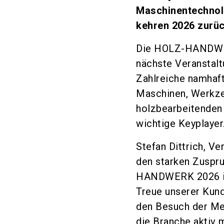
Maschinentechnolo
kehren 2026 zurüc
Die HOLZ-HANDWERK
nächste Veranstalt
Zahlreiche namhaft
Maschinen, Werkze
holzbearbeitenden 
wichtige Keyplayer
Stefan Dittrich, V
den starken Zuspru
HANDWERK 2026 ist
Treue unserer Kund
den Besuch der Mes
die Branche aktiv m