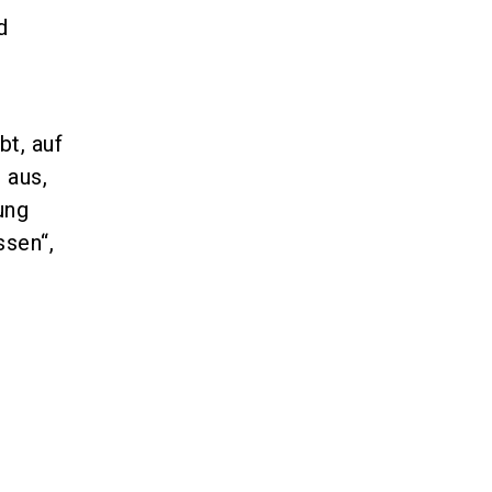
d
t, auf
aus,
ung
ssen“,