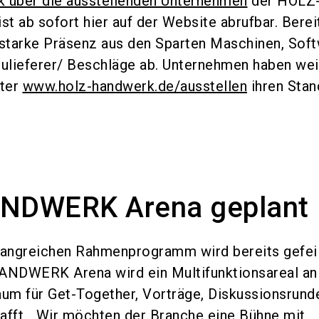
ck über die ausstellenden Unternehmen
der HOLZ
ab sofort hier auf der Website abrufbar. Bereit
 starke Präsenz aus den Sparten Maschinen, Soft
ulieferer/ Beschläge ab. Unternehmen haben wei
nter
www.holz-handwerk.de/ausstellen
ihren Stan
NDWERK Arena geplant
angreichen Rahmenprogramm wird bereits gefeil
NDWERK Arena wird ein Multifunktionsareal an
aum für Get-Together, Vorträge, Diskussionsrund
afft. „Wir möchten der Branche eine Bühne mit