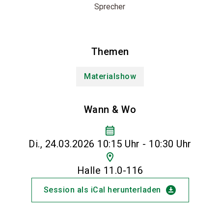
Sprecher
Themen
Materialshow
Wann & Wo
calendar_month
Di., 24.03.2026 10:15 Uhr - 10:30 Uhr
location_on
Halle 11.0-116
download_for_offline
Session als iCal herunterladen