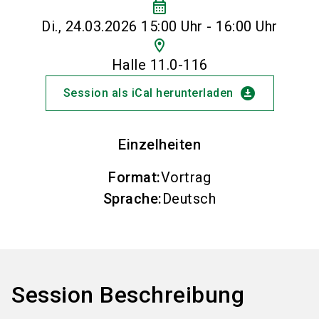
calendar_month
Di., 24.03.2026 15:00 Uhr - 16:00 Uhr
location_on
Halle 11.0-116
download_for_offline
Session als iCal herunterladen
Einzelheiten
Format
:
Vortrag
Sprache
:
Deutsch
Session Beschreibung