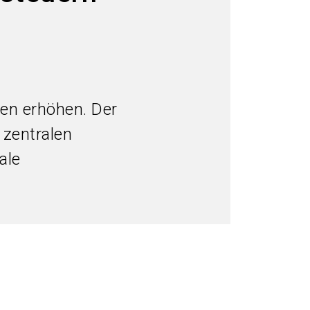
language
Informationen für Aussteller
DE
search
gen erhöhen. Der
 zentralen
ale