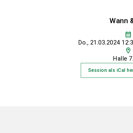
Wann 
calendar_month
Do., 21.03.2024 12:3
location_on
Halle 7
Session als iCal h