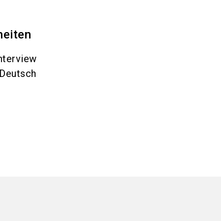
heiten
nterview
Deutsch