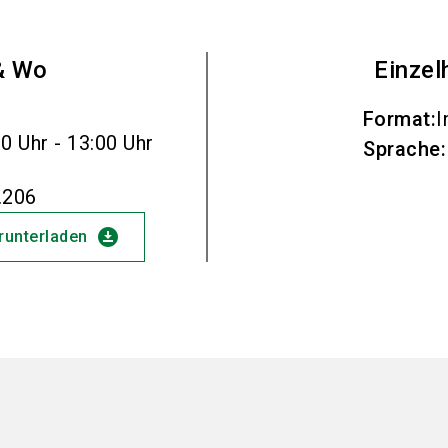
& Wo
Einzel
Format
:
I
0 Uhr - 13:00 Uhr
Sprache
:
.206
download_for_offline
erunterladen