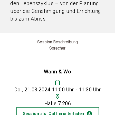
den Lebenszyklus – von der Planung
über die Genehmigung und Errichtung
bis zum Abriss.
Session Beschreibung
Sprecher
Wann & Wo
calendar_month
Do., 21.03.2024 11:00 Uhr - 11:30 Uhr
location_on
Halle 7.206
download_for_offline
Session als iCal herunterladen