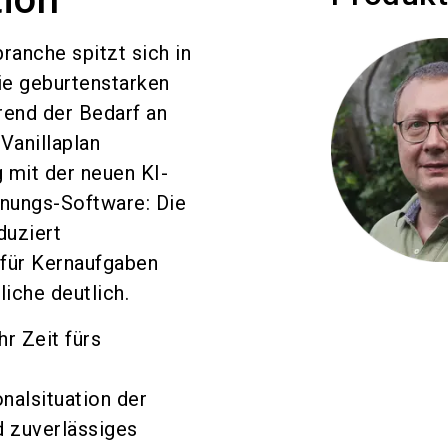
ranche spitzt sich in
ie geburtenstarken
rend der Bedarf an
Vanillaplan
 mit der neuen KI-
anungs-Software: Die
duziert
 für Kernaufgaben
iche deutlich.
r Zeit fürs
nalsituation der
d zuverlässiges