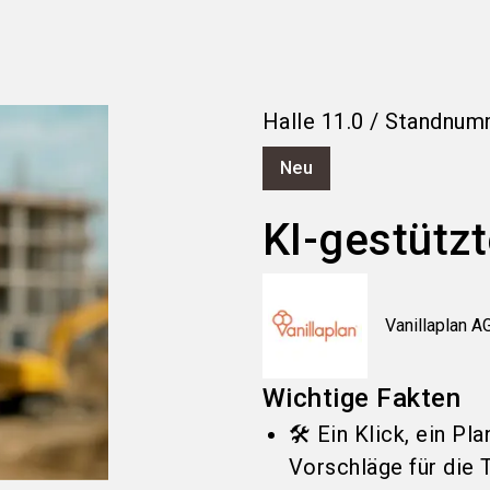
Halle
11.0
/
Standnum
Neu
KI-gestütz
Vanillaplan A
Wichtige Fakten
🛠️ Ein Klick, ein Pl
Vorschläge für die