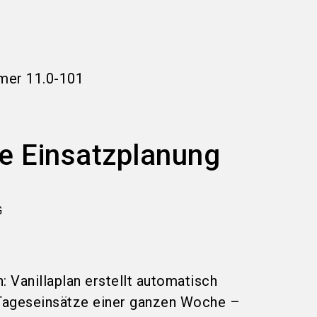
language
Informationen für Aussteller
DE
search
mer
11.0-101
te Einsatzplanung
G
an: Vanillaplan erstellt automatisch
 Tageseinsätze einer ganzen Woche –