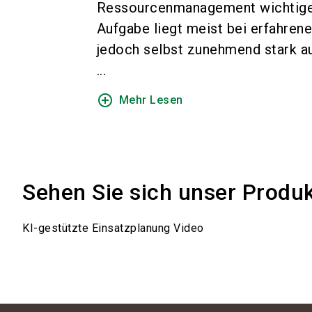
Ressourcenmanagement wichtiger
Aufgabe liegt meist bei erfahren
jedoch selbst zunehmend stark au
...
add_circle_outline
Mehr Lesen
Sehen Sie sich unser Produ
KI-gestützte Einsatzplanung Video