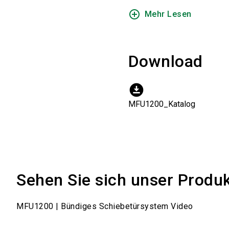
add_circle_outline
Mehr Lesen
Download
download_for_offline
MFU1200_Katalog
Sehen Sie sich unser Produ
MFU1200 | Bündiges Schiebetürsystem Video