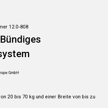
language
Informationen für Aussteller
DE
search
mer
12.0-808
 Bündiges
system
urope GmbH
on 20 bis 70 kg und einer Breite von bis zu