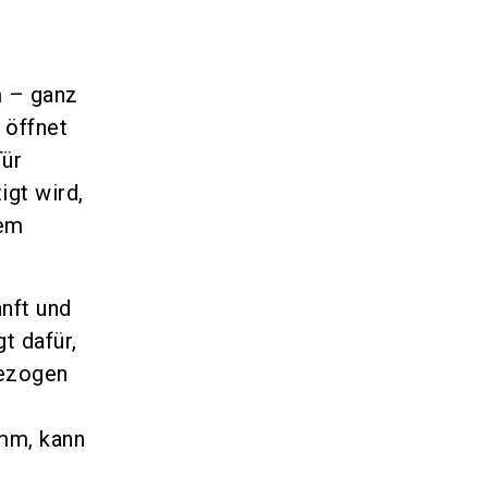
m – ganz
 öffnet
Tür
igt wird,
uem
nft und
t dafür,
gezogen
 mm, kann