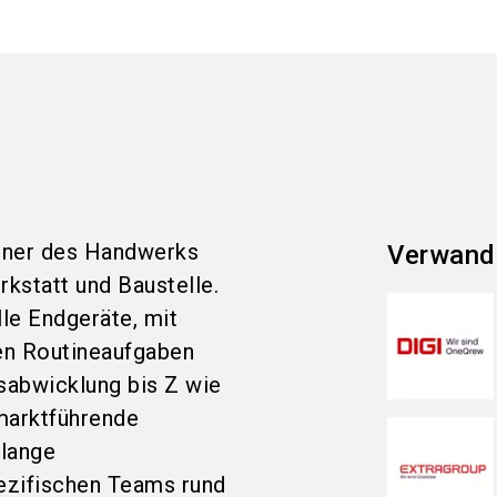
rtner des Handwerks
Verwand
rkstatt und Baustelle.
lle Endgeräte, mit
en Routineaufgaben
sabwicklung bis Z wie
marktführende
elange
ezifischen Teams rund