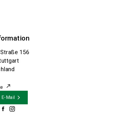
formation
 Straße 156
tuttgart
hland
te
 E-Mail