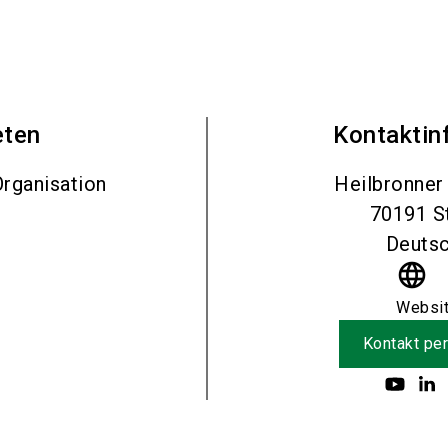
eten
Kontaktin
rganisation
Heilbronner
70191
S
Deutsc
language
Websi
Kontakt per