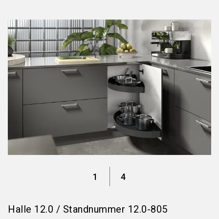
language
Informationen für Aussteller
DE
search
1
4
Halle
12.0
/
Standnummer
12.0-805