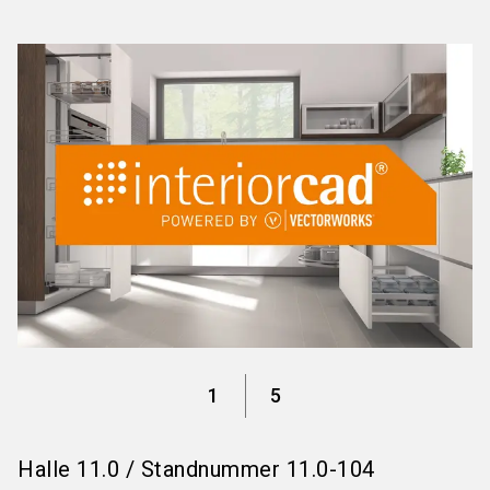
language
Informationen für Aussteller
DE
search
1
5
Halle
11.0
/
Standnummer
11.0-104