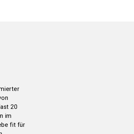
mierter
von
fast 20
n im
e fit für
n