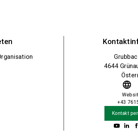
eten
Kontaktin
rganisation
Grubbach
4644
Grüna
Öster
language
Websi
+43 761
Kontakt per