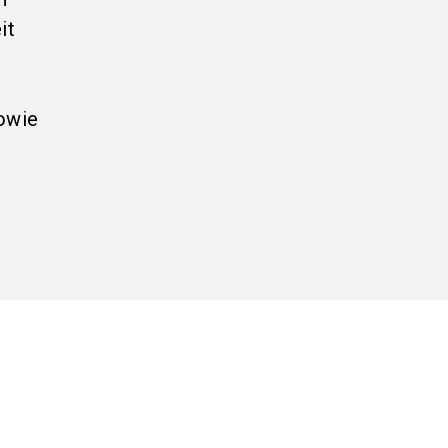
it
owie