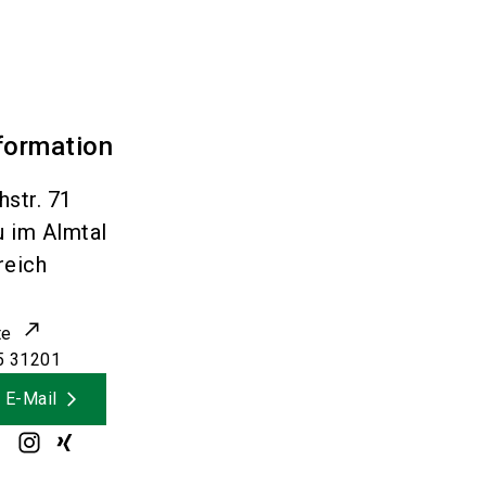
formation
str. 71
u im Almtal
reich
te
5 31201
 E-Mail