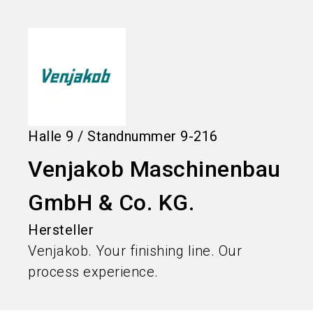
language
Informationen für Aussteller
DE
search
Halle
9
/
Standnummer
9-216
Venjakob Maschinenbau
GmbH & Co. KG.
Hersteller
Venjakob. Your finishing line. Our
process experience.