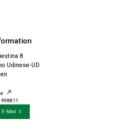
formation
iestina 8
ano Udinese-UD
ien
te
 998811
 E-Mail