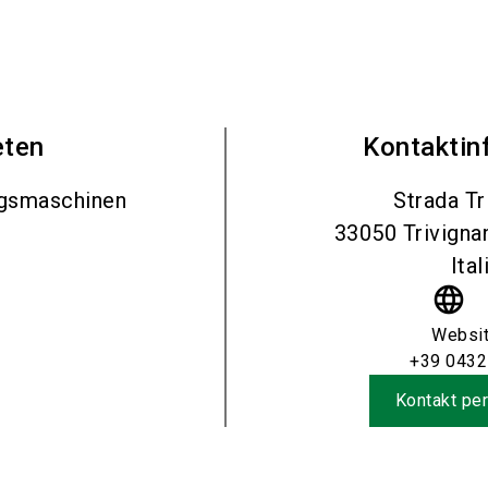
eten
Kontaktin
ngsmaschinen
Strada Tr
33050
Trivign
Ital
language
Websi
+39 0432
Kontakt per