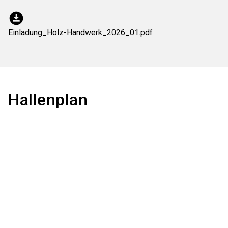
download_for_offline
Einladung_Holz-Handwerk_2026_01.pdf
Hallenplan