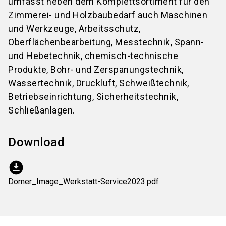
umfasst neben dem Komplettsortiment für den
Zimmerei- und Holzbaubedarf auch Maschinen
und Werkzeuge, Arbeitsschutz,
Oberflächenbearbeitung, Messtechnik, Spann-
und Hebetechnik, chemisch-technische
Produkte, Bohr- und Zerspanungstechnik,
Wassertechnik, Druckluft, Schweißtechnik,
Betriebseinrichtung, Sicherheitstechnik,
Schließanlagen.
Download
download_for_offline
Dorner_Image_Werkstatt-Service2023.pdf