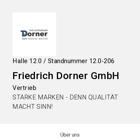
language
Informationen für Aussteller
DE
search
Halle
12.0
/
Standnummer
12.0-206
Friedrich Dorner GmbH
Vertrieb
STARKE MARKEN - DENN QUALITÄT
MACHT SINN!
Über uns