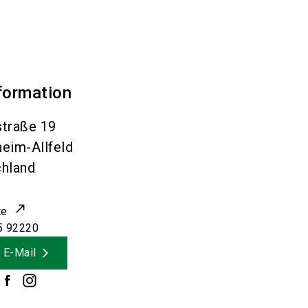
formation
traße 19
heim-Allfeld
hland
te
5 92220
 E-Mail