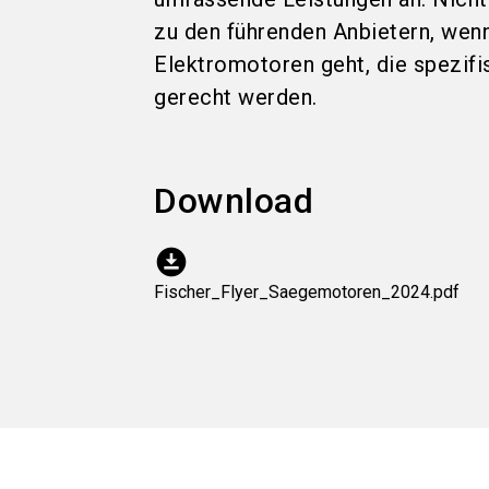
zu den führenden Anbietern, wen
Elektromotoren geht, die spezif
gerecht werden.
Download
download_for_offline
Fischer_Flyer_Saegemotoren_2024.pdf