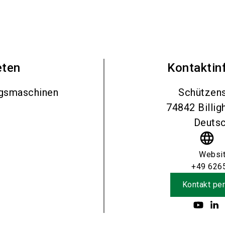
eten
Kontaktin
ngsmaschinen
Schützens
74842
Billig
Deutsc
language
Websi
+49 626
Kontakt per