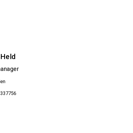
Held
manager
den
6337756