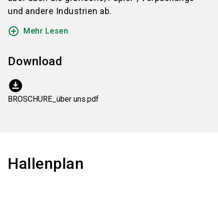
und andere Industrien ab.
add_circle_outline
Mehr Lesen
Download
download_for_offline
BROSCHURE_über uns.pdf
Hallenplan