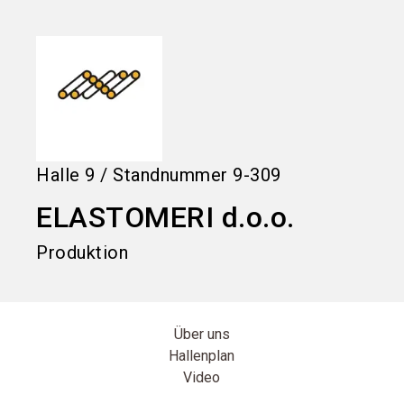
language
Informationen für Aussteller
DE
search
Halle
9
/
Standnummer
9-309
ELASTOMERI d.o.o.
Produktion
Über uns
Hallenplan
Video