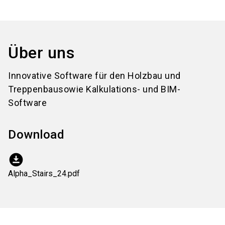
Über uns
Innovative Software für den Holzbau und
Treppenbausowie Kalkulations- und BIM-
Software
Download
download_for_offline
Alpha_Stairs_24.pdf