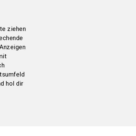
te ziehen
rechende
e Anzeigen
mit
ch
itsumfeld
d hol dir