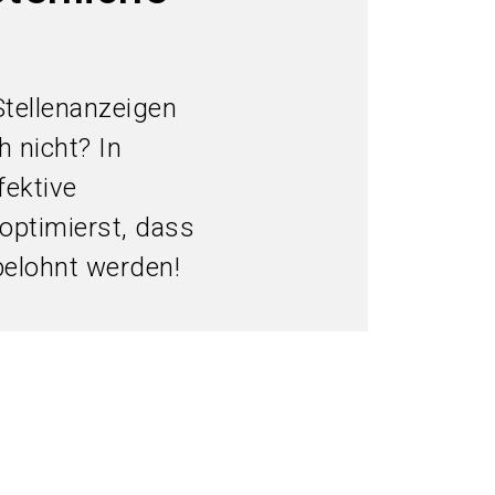
Informationen für Aussteller
search
Stellenanzeigen
h nicht? In
fektive
 optimierst, dass
belohnt werden!