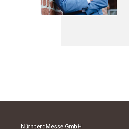
NürnbergMesse GmbH