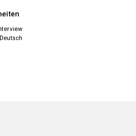
heiten
nterview
Deutsch