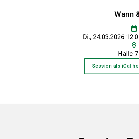
Wann 
calendar_month
Di., 24.03.2026 12:0
location_on
Halle 7
Session als iCal h