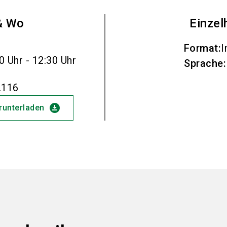
& Wo
Einzel
Format
:
I
0 Uhr - 12:30 Uhr
Sprache
:
.116
download_for_offline
erunterladen