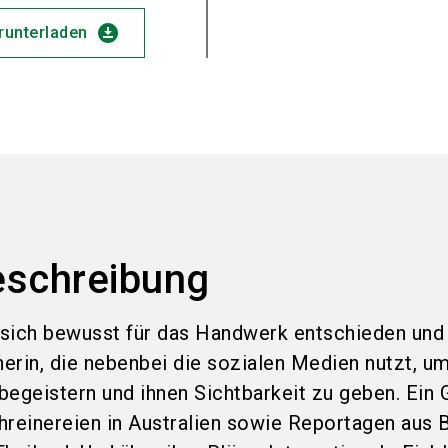
download_for_offline
erunterladen
eschreibung
sich bewusst für das Handwerk entschieden und 
nerin, die nebenbei die sozialen Medien nutzt, u
begeistern und ihnen Sichtbarkeit zu geben. Ein
chreinereien in Australien sowie Reportagen aus B