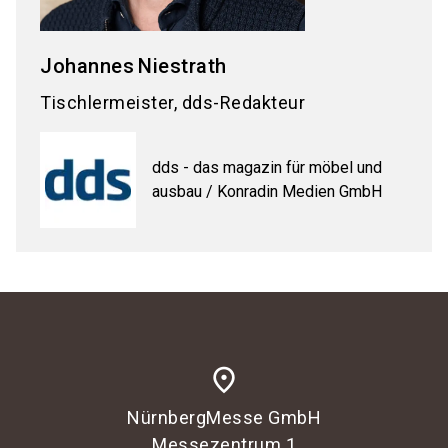
Johannes
Niestrath
Tischlermeister, dds-Redakteur
dds - das magazin für möbel und
ausbau / Konradin Medien GmbH
place
NürnbergMesse GmbH
Messezentrum 1