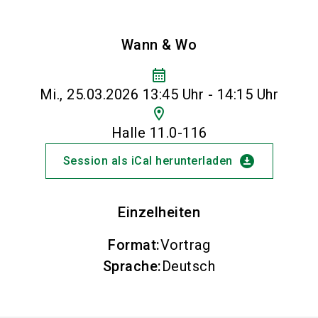
Wann & Wo
calendar_month
Mi., 25.03.2026 13:45 Uhr - 14:15 Uhr
location_on
Halle 11.0-116
download_for_offline
Session als iCal herunterladen
Einzelheiten
Format
:
Vortrag
Sprache
:
Deutsch