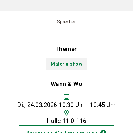
Sprecher
Themen
Materialshow
Wann & Wo
calendar_month
Di., 24.03.2026 10:30 Uhr - 10:45 Uhr
location_on
Halle 11.0-116
download_for_offline
Session als iCal herunterladen