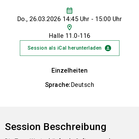
calendar_month
Do., 26.03.2026 14:45 Uhr - 15:00 Uhr
location_on
Halle 11.0-116
download_for_offline
Session als iCal herunterladen
Einzelheiten
Sprache
:
Deutsch
Session Beschreibung