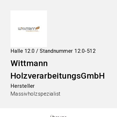
language
Informationen für Aussteller
DE
search
Halle
12.0
/
Standnummer
12.0-512
Wittmann
HolzverarbeitungsGmbH
Hersteller
Massivholzspezialist