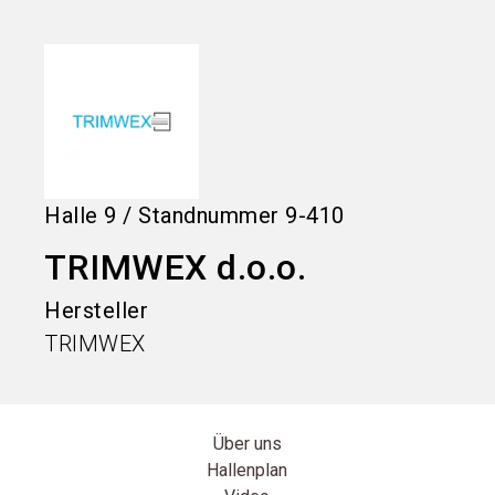
language
Informationen für Aussteller
DE
search
Halle
9
/
Standnummer
9-410
TRIMWEX d.o.o.
Hersteller
TRIMWEX
Über uns
Hallenplan