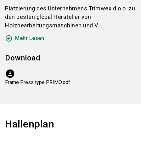
Platzierung des Unternehmens Trimwex d.o.o. zu
den besten global Hersteller von
Holzbearbeitungsmaschinen und V ...
add_circle_outline
Mehr Lesen
Download
download_for_offline
Frame Press type PRIMO.pdf
Hallenplan