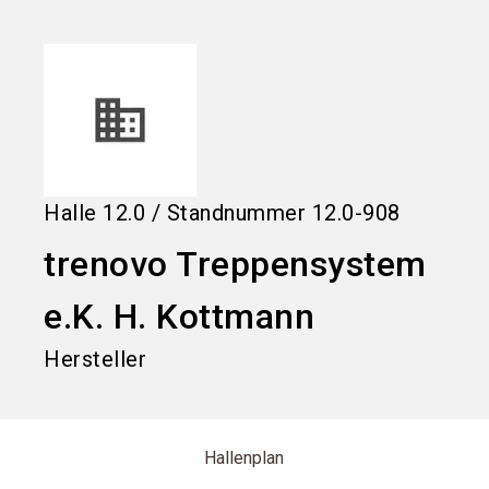
language
Informationen für Aussteller
DE
search
Halle
12.0
/
Standnummer
12.0-908
trenovo Treppensystem
e.K. H. Kottmann
Hersteller
Hallenplan