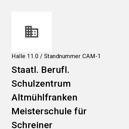
language
Informationen für Aussteller
DE
search
Halle
11.0
/
Standnummer
CAM-1
Staatl. Berufl.
Schulzentrum
Altmühlfranken
Meisterschule für
Schreiner