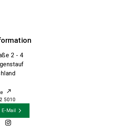
formation
aße 2 - 4
genstauf
hland
te
2 5010
 E-Mail