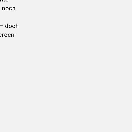
n noch
 – doch
creen-