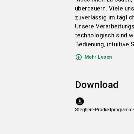
überdauern. Viele un
zuverlässig im täglic
Unsere Verarbeitungs
technologisch sind w
Bedienung, intuitive S
add_circle_outline
Mehr Lesen
Download
download_for_offline
Stegherr-Produktprogramm