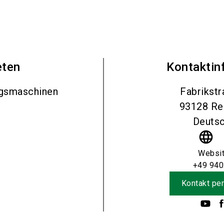
eten
Kontaktin
ngsmaschinen
Fabrikstr
93128
Re
Deutsc
language
Websi
+49 940
Kontakt per