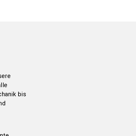
sere
lle
hanik bis
nd
hnte