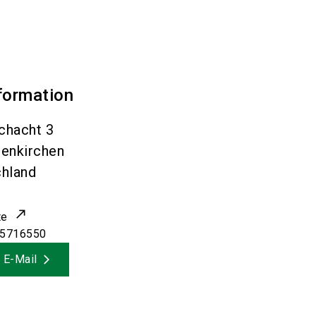
formation
chacht 3
senkirchen
hland
te
95716550
 E-Mail