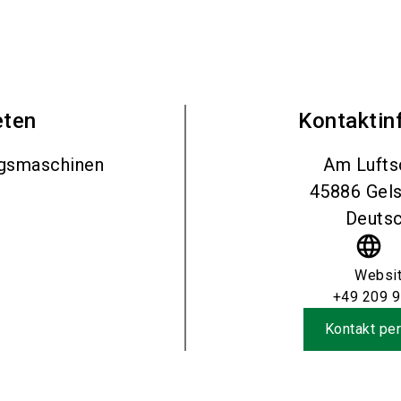
eten
Kontaktin
ngsmaschinen
Am Lufts
45886
Gel
Deutsc
language
Websi
+49 209 
Kontakt per