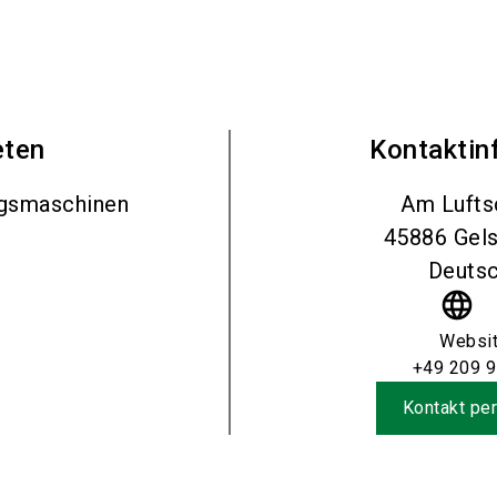
eten
Kontaktin
ngsmaschinen
Am Lufts
45886
Gel
Deutsc
language
Websi
+49 209 
Kontakt per