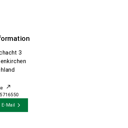
formation
chacht 3
senkirchen
hland
te
95716550
 E-Mail